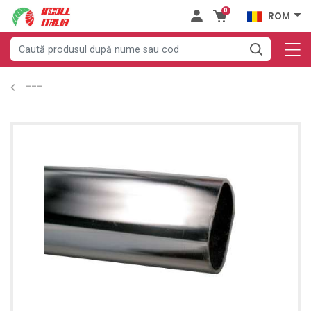
0
ROM
---