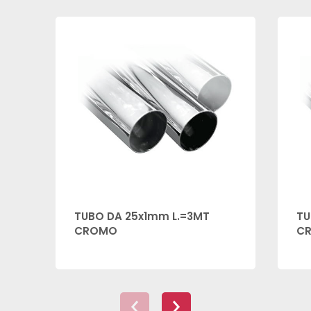
TUBO DA 25x1mm L.=3MT
TU
CROMO
C