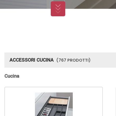
SMI
REGGIPENSILI
UFFICIO
ILLU
BARRE
REGGIMENSOLE
(767 PRODOTTI)
ACCESSORI CUCINA
Cucina
PROFILI E-
BORDI-
RIVESTIMENTI