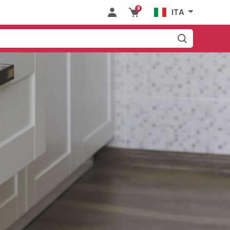
0
ITA
CCESSORI
GUIDE E
CUCINA
CASSETTI