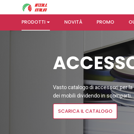
PRODOTTI
NOVITÀ
PROMO
O
ACCESSO
Vasto catalogo di accessori per la
TUBI E
SERRATU
dei mobili dividendo in scomparti.
REGGITUBI
SCARICA IL CATALOGO