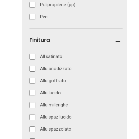
Polipropilene (pp)
Pvc
Finitura
All.satinato
Allu anodizzato
Allu goffrato
Allu lucido
Allu millerighe
Allu spaz lucido
Allu spazzolato