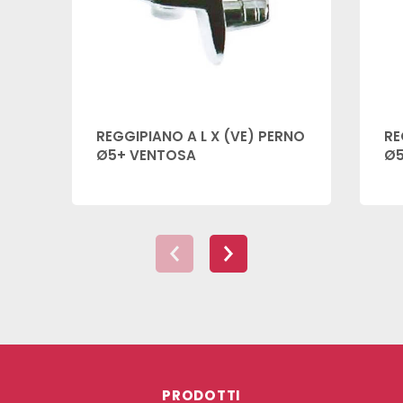
REGGIPIANO A L X (VE) PERNO
RE
Ø5+ VENTOSA
Ø5
PRODOTTI