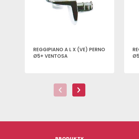
REGGIPIANO A L X (VE) PERNO
RE
Ø5+ VENTOSA
Ø5
PRODUKTY