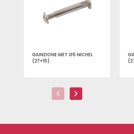
GIUNZIONE MET Ø5 NICHEL
GI
(27+15)
(2